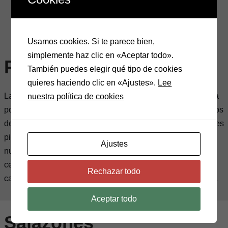
Usamos cookies. Si te parece bien,
simplemente haz clic en «Aceptar todo».
Panceta Ahumada
También puedes elegir qué tipo de cookies
quieres haciendo clic en «Ajustes».
Lee
La panceta Ahumada de Embutidos Marucho se caracteriza
nuestra política de cookies
por tener una carne especial, escogiendo los mejores cerdos
de la provincia de Ourense y alimentándolos con los mejores
piensos de la zona para ofrecer un producto de calidad a
Ajustes
nuestros clientes. Tocino y magro de la parte central del
cerdo son tratados con el tradicional proceso de curación
Rechazar todo
característico de la casa para ofrecer un producto exquisito.
Aceptar todo
Salazones